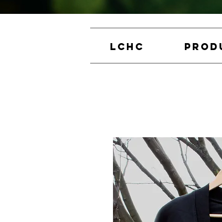
LCHC
PROD