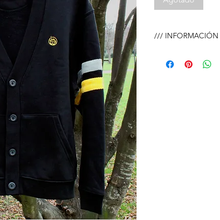
/// INFORMACIÓN 
85% ALGODÓN O
RECICLADO.
PANA 100% ORG
Bordado con hilos
350 GSM
Lavar y planchar d