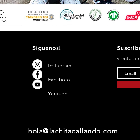
Vista rápida
​Síguenos!
Suscríb
y entérat
Instagram
Facebook
Youtube
hola@lachitacallando.com