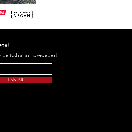
SUDADERA
UNISEX
NIÑXS
///
CarmineRed
ete!
e de todas las novedades!
ENVIAR