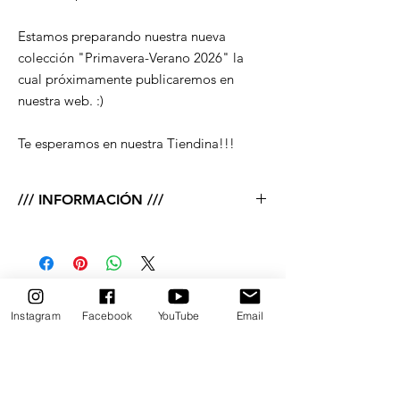
Estamos preparando nuestra nueva
colección "Primavera-Verano 2026" la
cual próximamente publicaremos en
nuestra web. :)
Te esperamos en nuestra Tiendina!!!
/// INFORMACIÓN ///
100% ALGODÓN ORGÁNICO.
Estampado con tintas ecológicas.
180 GSM.
Lavar y planchar del revés.
Productos
Instagram
Facebook
YouTube
Email
relacionados